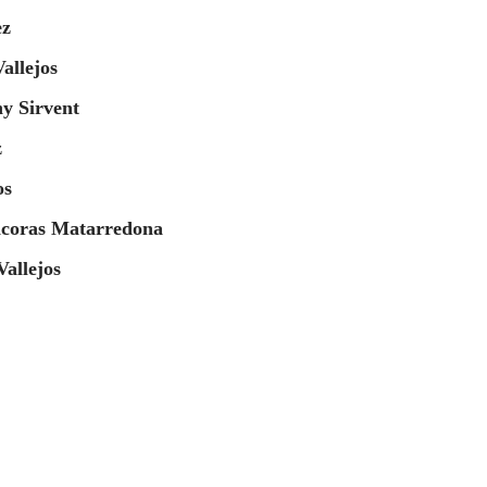
ez
allejos
y Sirvent
z
os
ncoras Matarredona
llejos