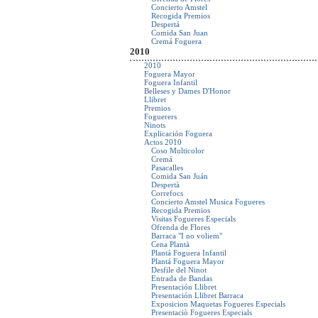
Concierto Amstel
Recogida Premios
Despertá
Comida San Juan
Cremá Foguera
2010
2010
Foguera Mayor
Foguera Infantil
Belleses y Dames D'Honor
Llibret
Premios
Foguerers
Ninots
Explicación Foguera
Actos 2010
Coso Multicolor
Cremá
Pasacalles
Comida San Juán
Despertà
Correfocs
Concierto Amstel Musica Fogueres
Recogida Premios
Visitas Fogueres Especials
Ofrenda de Flores
Barraca "I no voliem"
Cena Plantà
Plantá Foguera Infantil
Plantá Foguera Mayor
Desfile del Ninot
Entrada de Bandas
Presentación Llibret
Presentación Llibret Barraca
Exposicion Maquetas Fogueres Especials
Presentaciò Fogueres Especials