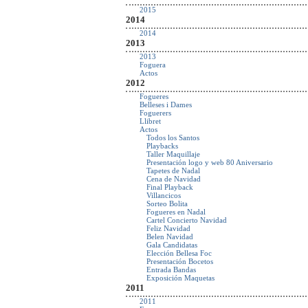
2015
2014
2014
2013
2013
Foguera
Actos
2012
Fogueres
Belleses i Dames
Foguerers
Llibret
Actos
Todos los Santos
Playbacks
Taller Maquillaje
Presentación logo y web 80 Aniversario
Tapetes de Nadal
Cena de Navidad
Final Playback
Villancicos
Sorteo Bolita
Fogueres en Nadal
Cartel Concierto Navidad
Feliz Navidad
Belen Navidad
Gala Candidatas
Elección Bellesa Foc
Presentación Bocetos
Entrada Bandas
Exposición Maquetas
2011
2011