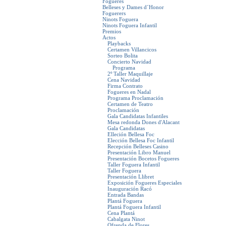
Fogueres
Belleses y Dames d´Honor
Foguerers
Ninots Foguera
Ninots Foguera Infantil
Premios
Actos
Playbacks
Certamen Villancicos
Sorteo Bolita
Concierto Navidad
Programa
2º Taller Maquillaje
Cena Navidad
Firma Contrato
Fogueres en Nadal
Programa Proclamación
Certamen de Teatro
Proclamación
Gala Candidatas Infantiles
Mesa redonda Dones d'Alacant
Gala Candidatas
Elleción Bellesa Foc
Elección Bellesa Foc Infantil
Recepción Belleses Casino
Presentación Libro Manuel
Presentación Bocetos Fogueres
Taller Foguera Infantil
Taller Foguera
Presentación Llibret
Exposición Fogueres Especiales
Inauguración Racó
Entrada Bandas
Plantá Foguera
Plantá Foguera Infantil
Cena Plantá
Cabalgata Ninot
Ofrenda de Flores