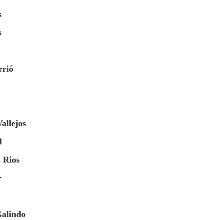
s
s
rrió
allejos
l
 Rios
r
Galindo